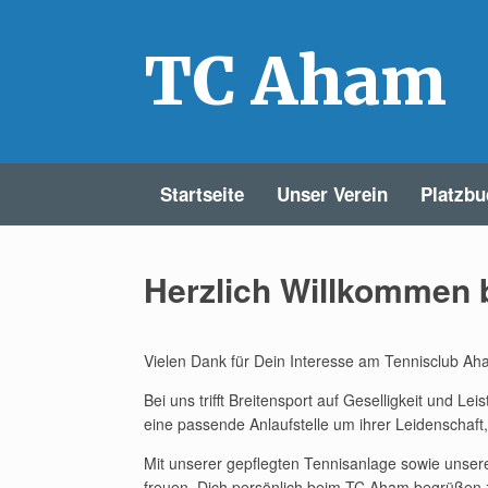
Zum
Inhalt
springen
TC Aham
Startseite
Unser Verein
Platzb
Herzlich Willkommen
Vielen Dank für Dein Interesse am Tennisclub Ah
Bei uns trifft Breitensport auf Geselligkeit und L
eine passende Anlaufstelle um ihrer Leidenschaf
Mit unserer gepflegten Tennisanlage sowie unsere
freuen, Dich persönlich beim TC Aham begrüßen 