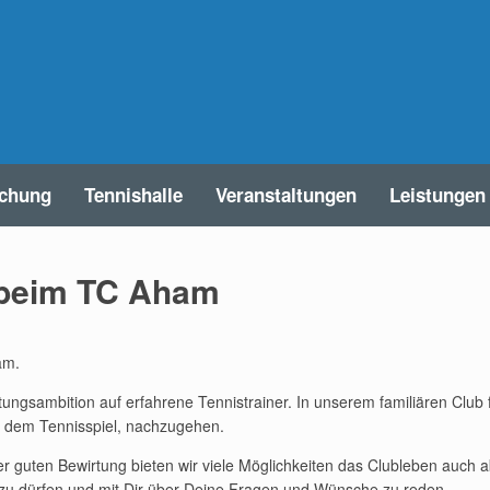
uchung
Tennishalle
Veranstaltungen
Leistungen
 beim TC Aham
am.
eistungsambition auf erfahrene Tennistrainer. In unserem familiären Clu
t, dem Tennisspiel, nachzugehen.
r guten Bewirtung bieten wir viele Möglichkeiten das Clubleben auch a
zu dürfen und mit Dir über Deine Fragen und Wünsche zu reden.